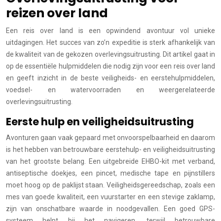
reizen over land
Een reis over land is een opwindend avontuur vol unieke
uitdagingen. Het succes van zo’n expeditie is sterk afhankelijk van
de kwaliteit van de gekozen overlevingsuitrusting. Dit artikel gaat in
op de essentiële hulpmiddelen die nodig zijn voor een reis over land
en geeft inzicht in de beste veiligheids- en eerstehulpmiddelen,
voedsel- en watervoorraden en weergerelateerde
overlevingsuitrusting.
Eerste hulp en veiligheidsuitrusting
Avonturen gaan vaak gepaard met onvoorspelbaarheid en daarom
is het hebben van betrouwbare eerstehulp- en veiligheidsuitrusting
van het grootste belang. Een uitgebreide EHBO-kit met verband,
antiseptische doekjes, een pincet, medische tape en pijnstillers
moet hoog op de paklijst staan. Veiligheidsgereedschap, zoals een
mes van goede kwaliteit, een vuurstarter en een stevige zaklamp,
zijn van onschatbare waarde in noodgevallen. Een goed GPS-
systeem helpt bij het navigeren, terwijl betrouwbare