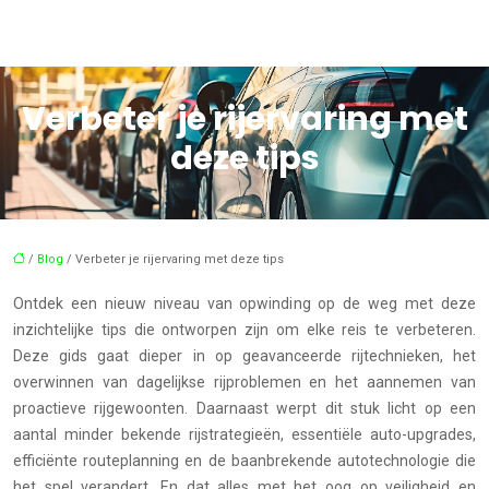
Verbeter je rijervaring met
deze tips
/
Blog
/ Verbeter je rijervaring met deze tips
Ontdek een nieuw niveau van opwinding op de weg met deze
inzichtelijke tips die ontworpen zijn om elke reis te verbeteren.
Deze gids gaat dieper in op geavanceerde rijtechnieken, het
overwinnen van dagelijkse rijproblemen en het aannemen van
proactieve rijgewoonten. Daarnaast werpt dit stuk licht op een
aantal minder bekende rijstrategieën, essentiële auto-upgrades,
efficiënte routeplanning en de baanbrekende autotechnologie die
het spel verandert. En dat alles met het oog op veiligheid en